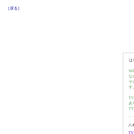
［戻る］
は
W
な
そ
す
T
あ
T
八
T