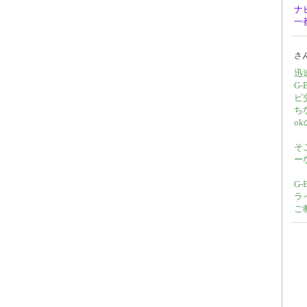
ナ
一
さ
迅
G
ビ
ち
o
そ
ー
G
ラ
ご