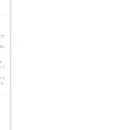
でナ
Bo
ナ
か？
かト
たら