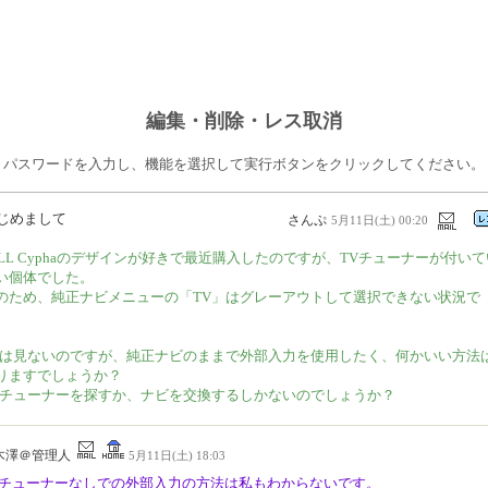
編集・削除・レス取消
パスワードを入力し、機能を選択して実行ボタンをクリックしてください。
じめまして
さんぷ
5月11日(土) 00:20
iLL Cyphaのデザインが好きで最近購入したのですが、TVチューナーが付いて
い個体でした。
のため、純正ナビメニューの「TV」はグレーアウトして選択できない状況で
。
Vは見ないのですが、純正ナビのままで外部入力を使用したく、何かいい方法
りますでしょうか？
Vチューナーを探すか、ナビを交換するしかないのでしょうか？
木澤＠管理人
5月11日(土) 18:03
Vチューナーなしでの外部入力の方法は私もわからないです。