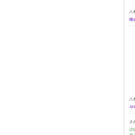
八
構
八
A
さ
詳
純