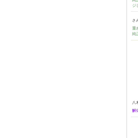
ジ
さ
重
純
八
解