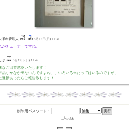
木澤＠管理人
5月12日(日) 11:31
れがチューナーですね。
んぷ
5月12日(日) 11:42
速なご回答感謝いたします！
正品なかなか出ないんですよね、、いろいろ当たってはいるのですが、、
た進捗あったらご報告致します！
削除用パスワード：
cookie