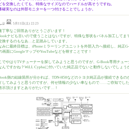
ビを交換したくても、特殊なサイズなのでハードルが高そうですね。
番確実なのは外部モニターを一つ付けることでしょうか。
んぷ
5月11日(土) 22:23
速丁寧なご回答ありがとうございます！
-Bookナビも古いので使うことはないですが、特殊な形状をパネル加工してま
交換するのもなあ…と足踏みしています。
なみに最終目標は、iPhoneミラーリングユニットを外部入力へ接続し、純正G-
kの画面にGoogleマップやYouTubeなどを映すことです！
こでやはりTVチューナーを探してみようと思うのですが、G-Book専用チュー
なんですかね？WiLL Cyphaに付いていた純正品でないと動作しないでしょう
-Book側の結線箇所が分かれば、TDN-H58などのトヨタ純正品が接続できるの
イしてみようと思うのですが、何せ情報の少ない車なもので……ご存知でし
教示頂けますとありがたいです…！