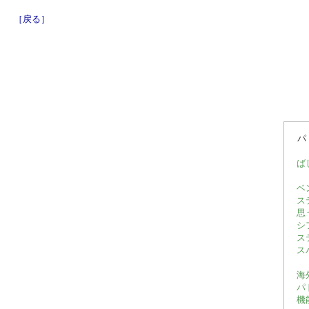
［戻る］
パ
ば
ベ
ス
思
シ
ス
ス
海
パ
機