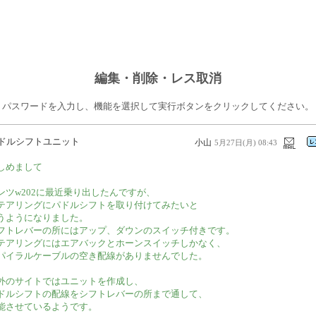
編集・削除・レス取消
パスワードを入力し、機能を選択して実行ボタンをクリックしてください。
ドルシフトユニット
小山
5月27日(月) 08:43
しめまして
ンツw202に最近乗り出したんですが、
テアリングにパドルシフトを取り付けてみたいと
うようになりました。
フトレバーの所にはアップ、ダウンのスイッチ付きです。
テアリングにはエアバックとホーンスイッチしかなく、
パイラルケーブルの空き配線がありませんでした。
外のサイトではユニットを作成し、
ドルシフトの配線をシフトレバーの所まで通して、
能させているようです。