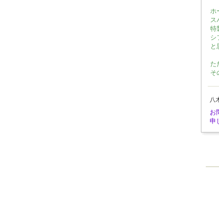
ホ
ス
特
シ
と
た
そ
八
お
申