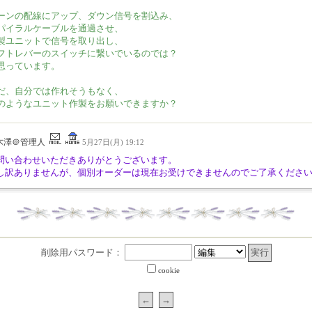
ーンの配線にアップ、ダウン信号を割込み、
パイラルケーブルを通過させ、
製ユニットで信号を取り出し、
フトレバーのスイッチに繋いでいるのでは？
思っています。
だ、自分では作れそうもなく、
のようなユニット作製をお願いできますか？
木澤＠管理人
5月27日(月) 19:12
問い合わせいただきありがとうございます。
し訳ありませんが、個別オーダーは現在お受けできませんのでご了承くださ
削除用パスワード：
cookie