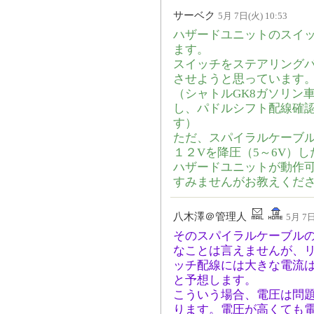
サーベク
5月 7日(火) 10:53
ハザードユニットのスイ
ます。
スイッチをステアリング
させようと思っています
（シャトルGK8ガソリン
し、パドルシフト配線確
す）
ただ、スパイラルケーブ
１２Vを降圧（5～6V）
ハザードユニットが動作
すみませんがお教えくだ
八木澤＠管理人
5月 7日
そのスパイラルケーブル
なことは言えませんが、
ッチ配線には大きな電流
と予想します。
こういう場合、電圧は問
ります。電圧が高くても