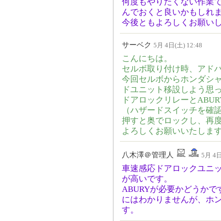
何度もやりたくない作業
んでおくと良いかもしれ
今後ともよろしくお願い
サーベク
5月 4日(土) 12:48
こんにちは。
セルボ取り付け時、アド
今回セルボからホンダシ
ドユニット移設しよう思
ドアロックリレーとABU
（ハザードスイッチを確
押すと奥でロックし、再
よろしくお願いいたしま
八木澤＠管理人
5月 4日
車速感応ドアロックユニ
が高いです。
ABURYが必要かどうか
にはわかりませんが、ホ
す。