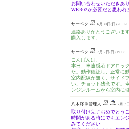
お問い合わせいただきあ
WKR02が必要だと思われ
サーベク
6月30日(日) 20:09
連絡ありがとうございま
購入します。
サーベク
7月 7日(日) 19:08
こんばんは。
本日、車速感応ドアロッ
た。動作確認し、正常に動
室内配線が無く、サイド
い、チョット残念です。
ンジンルームから室内に
八木澤＠管理人
7月 7日
取り付け完了おめでとう
時間がある時にでもエン
みてください。