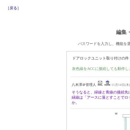
［戻る］
編集
パスワードを入力し、機能を
ドアロックユニット取り付けの件
灰色線をACCに接続しても動作し
八木澤＠管理人
11月14日(木) 
そうなると、緑線と青線の接続先
緑線は「アースに落とすことでロ
か。