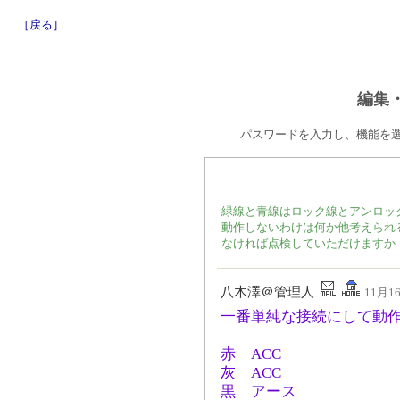
［戻る］
編集
パスワードを入力し、機能を
緑線と青線はロック線とアンロッ
動作しないわけは何か他考えられ
なければ点検していただけますか
八木澤＠管理人
11月16
一番単純な接続にして動
赤 ACC
灰 ACC
黒 アース