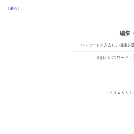
［戻る］
編集
パスワードを入力し、機能を
削除用パスワード：
1
2
3
4
5
6
7