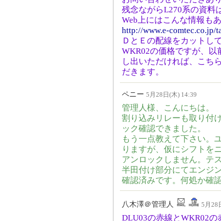
残念ながらL270系の資料
Web上にはこんな情報も
http://www.e-comtec.co.jp/t
ＤとＥの配線をカットして
WKR02の価格ですが、以
し出いただければ、こちら
だきます。
ペニー
5月28日(木) 14:39
管理人様、こんにちは。
割り込みリレーも取り付
ック確認できました。
もう一点教えて下さい。
りますが、仮にシフトを
アンロックしません。テ
半田付け部分にてエンジン稼
確認済みです。何処か確
八木澤＠管理人
5月28日
DLU03の赤線とWKR0