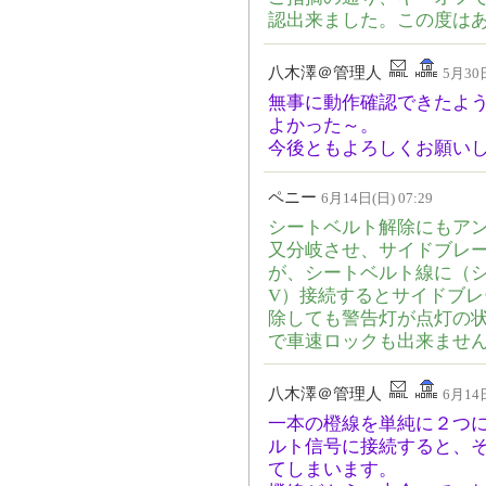
認出来ました。この度は
八木澤＠管理人
5月30日
無事に動作確認できたよ
よかった～。
今後ともよろしくお願い
ペニー
6月14日(日) 07:29
シートベルト解除にもアン
又分岐させ、サイドブレ
が、シートベルト線に（シ
V）接続するとサイドブ
除しても警告灯が点灯の
で車速ロックも出来ませ
八木澤＠管理人
6月14日
一本の橙線を単純に２つ
ルト信号に接続すると、
てしまいます。