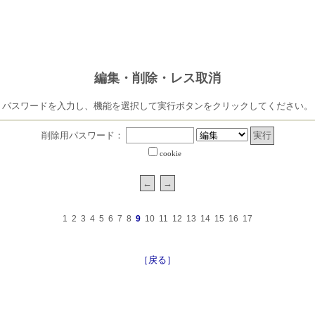
編集・削除・レス取消
パスワードを入力し、機能を選択して実行ボタンをクリックしてください。
削除用パスワード：
cookie
1
2
3
4
5
6
7
8
9
10
11
12
13
14
15
16
17
［戻る］