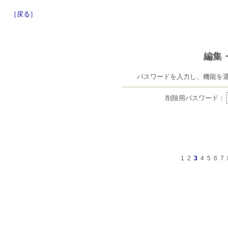
［戻る］
編集
パスワードを入力し、機能を
削除用パスワード：
1
2
3
4
5
6
7