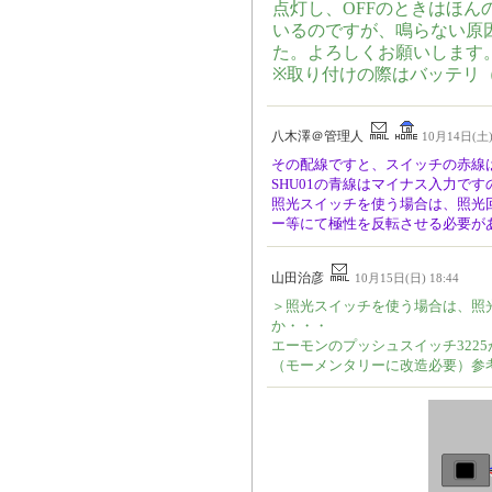
点灯し、OFFのときはほ
いるのですが、鳴らない原
た。よろしくお願いします
※取り付けの際はバッテリ
八木澤＠管理人
10月14日(土) 
その配線ですと、スイッチの赤線
SHU01の青線はマイナス入力で
照光スイッチを使う場合は、照光
ー等にて極性を反転させる必要が
山田治彦
10月15日(日) 18:44
＞照光スイッチを使う場合は、照
か・・・
エーモンのプッシュスイッチ322
（モーメンタリーに改造必要）参