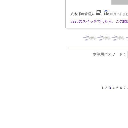
八木澤＠管理人
10月15日(日) 
3225のスイッチでしたら、この
削除用パスワード：
1
2
3
4
5
6
7