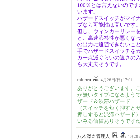
100％とは言えないので
います。
ハザードスイッチがマイ
プなら可能性は高いです
但し、ウィンカーリレー
と、高速応答性が悪くな
の出力に追随できないこ
手でハザードスイッチを
カー点滅ぐらいの速さの
ら大丈夫そうです。
minoru
4月28日(日) 17:01
ありがとうございます。こ
が無いタイプになるよう
ザード＆渋滞ハザード
（スイッチを短く押すと
押しすると渋滞ハザード
いみる価値ありそうです
八木澤＠管理人
4月28日