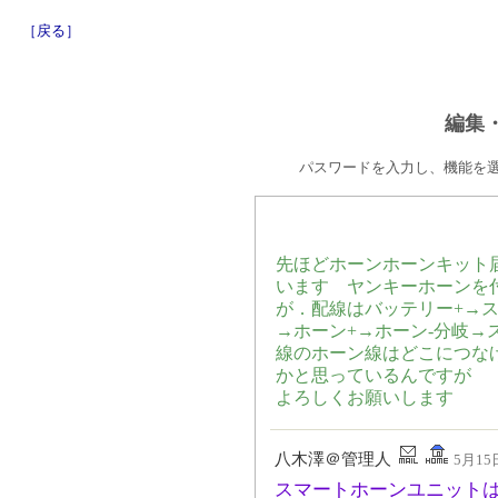
［戻る］
編集
パスワードを入力し、機能を
先ほどホーンホーンキット
います ヤンキーホーンを
が．配線はバッテリー+→ス
→ホーン+→ホーン-分岐→
線のホーン線はどこにつなげ
かと思っているんですが
よろしくお願いします
八木澤＠管理人
5月15日
スマートホーンユニット