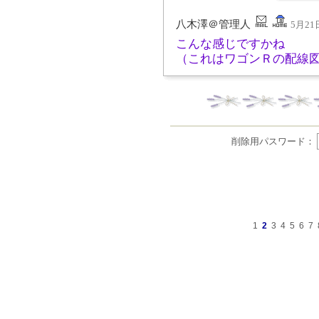
八木澤＠管理人
5月21日
こんな感じですかね
（これはワゴンＲの配線
削除用パスワード：
1
2
3
4
5
6
7