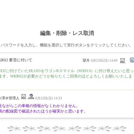
編集・削除・レス取消
パスワードを入力し、機能を選択して実行ボタンをクリックしてください。
KR02 要否に付いて
望月
6月23日(日) 14:09
OXYに付けていたDLU03をワゴンRスマイル（MX91S）に付け替えたいと思
ます。WKR02が必要かどうか知りたくご回答のほどよろしくお願いいたしま
。
木澤＠管理人
6月23日(日) 14:33
念ながらこの車種の情報がなくわかりません。
両の配線図で確認されたほうが確実かと思います。