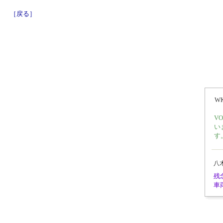
［戻る］
W
V
い
す
八
残
車