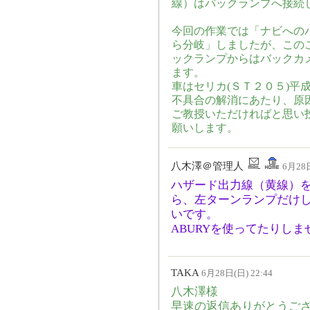
線）はバックランプへ接続
今回の作業では「ナビへの
ら分岐」しましたが、この
ックランプからはバックカ
ます。
車はセリカ(ＳＴ２０５)平
不具合の解消にあたり、原
ご教授いただければと思い
願いします。
八木澤＠管理人
6月28日
ハザード出力線（黄線）
ら、左ターンランプだけ
いです。
ABURYを使ってたりしま
TAKA
6月28日(日) 22:44
八木澤様
早速の返信ありがとうご