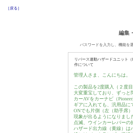
［戻る］
編集
パスワードを入力し、機能を
リバース連動ハザードユニット（R
作について
管理人さま、こんにちは。
この製品を2度購入（２度目
大変重宝しており、ずっと
カーAVをカーナビ（Pion
ギアに入れても、汎用品に
ONでも片側（左（助手席
現象が出るようになりまし
点滅、ウインカーレバーの
ハザード出力線（黄線）は