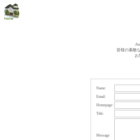
A
皆様の素敵
お
Name:
Email:
Homepage:
Title:
Message: