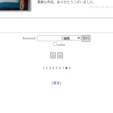
素敵な作品、ありがとうございました。
110-133-218-205.re
Password:
cookie
1
2
3
4
5
6
7
8
9
［戻る］