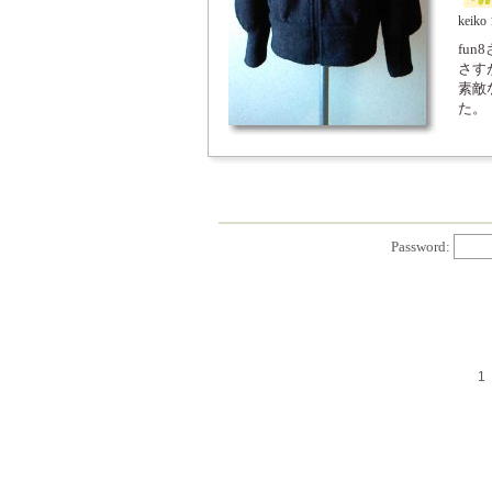
keiko
fu
さす
素敵
た。
Password:
1