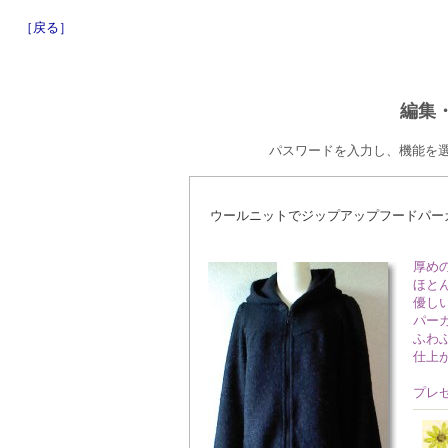
［戻る］
編集
パスワードを入力し、機能を
ウールニットでジップアップフードパー
厚め
ほと
優し
パー
ふわ
仕上
プレ