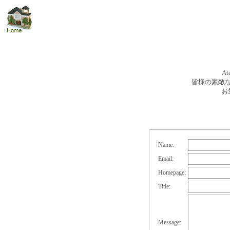
A
皆様の素敵
お
Name:
Email:
Homepage:
Title:
Message: