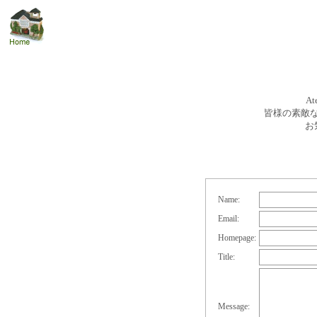
A
皆様の素敵
お
Name:
Email:
Homepage:
Title:
Message: