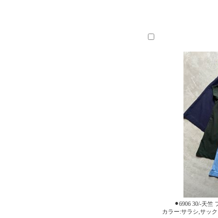
⚫︎6906 30/-
カラー:サラシ,サック