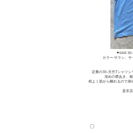
⚫︎6444 
カラー:サラシ、
定番の30/-天竺Tシャ
深めの襟あき、裾
程よく肌から離れるので身
是非店