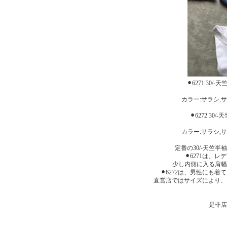
⚫︎6271 30/-
カラー:サラシ,
⚫︎6272 30/-
カラー:サラシ,
定番の30/-天竺
⚫︎6271は
少し内側に入る肩幅
⚫︎6272は、男性にも
直営店ではサイズにより、
是非店