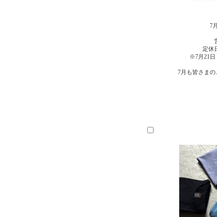
7
定休
※7月21
7月も皆さま