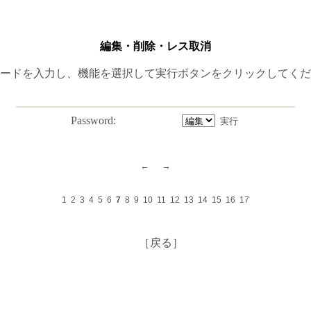
編集・削除・レス取消
ードを入力し、機能を選択して実行ボタンをクリックしてくだ
Password:
1
2
3
4
5
6
7
8
9
10
11
12
13
14
15
16
17
［戻る］