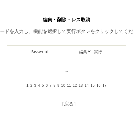
編集・削除・レス取消
ードを入力し、機能を選択して実行ボタンをクリックしてくだ
Password:
1
2
3
4
5
6
7
8
9
10
11
12
13
14
15
16
17
［戻る］