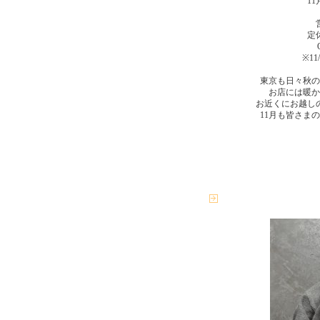
1
定
※11
東京も日々秋の
お店には暖か
お近くにお越し
11月も皆さま