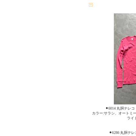
⚫︎6014 丸胴テレ
カラー:サラシ、オートミ
ライ
⚫︎6286 丸胴テ