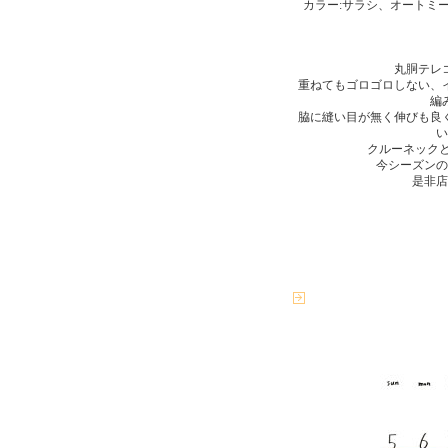
カラー:サラシ、オートミ
丸胴テレ
重ねてもゴロゴロしない、
編
脇に縫い目が無く伸びも良
い
クルーネック
今シーズンの
是非店