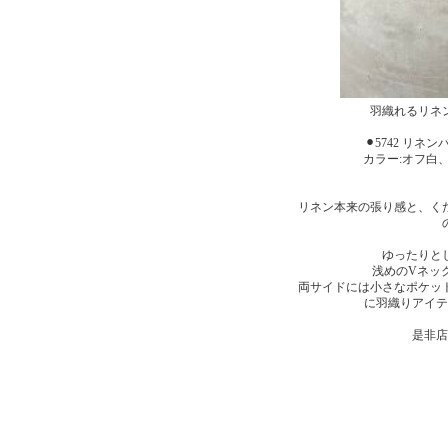
羽織れるリネ
⚫︎5742 リネ
カラー:オフ白
リネン本来の張り感と、く
ゆったりと
浅めのVネッ
両サイドには小さなポケッ
に羽織りアイテ
是非店