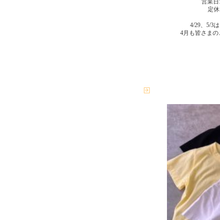
営業日:水
定休
4/29、5/
4月も皆さま