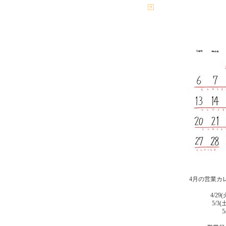
4月の営業カ
4/29
5/3(
5