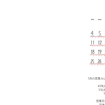
5月の営業カ
4/29
5/3(
営業日:水
定休