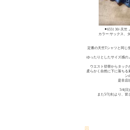
⚫︎6551 30/-
カラー:サックス、
定番の天竺Tシャツと同じ
ゆったりとしたサイズ感の
ウエスト切替からタック
柔らかく自然に下に落ちる
ン
是非店
5/4(
また5/7(水)より