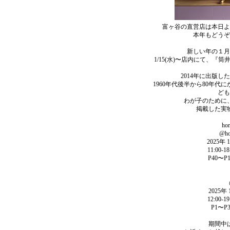
富ヶ谷の直営店は本日よ
本年もどうぞ
新しい年の１月
1/15(水)〜店内にて、『
2014年に出版した 
1960年代後半から80年
ども
わが子のために
掲載した実
ho
@ho
2025年
11:00
P40〜
2025年
12:00
P1〜
期間中