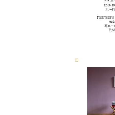
2025年
12:00
P1〜
【TSUTSUI’
編集ー
写真ー戎康
取