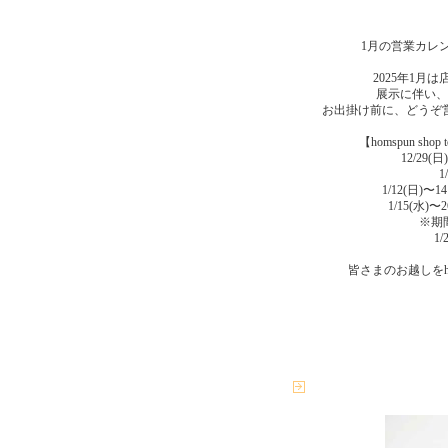
1月の営業カレ
2025年1月
展示に伴い、
お出掛け前に、どうぞ
【homspun sh
12/29
1
1/12(日)
1/15(水
※期間
1
皆さまのお越しをh