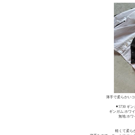
薄手で柔らかいコ
⚫︎5730 
ギンガム:ホワ
無地:ホ
軽くて柔ら