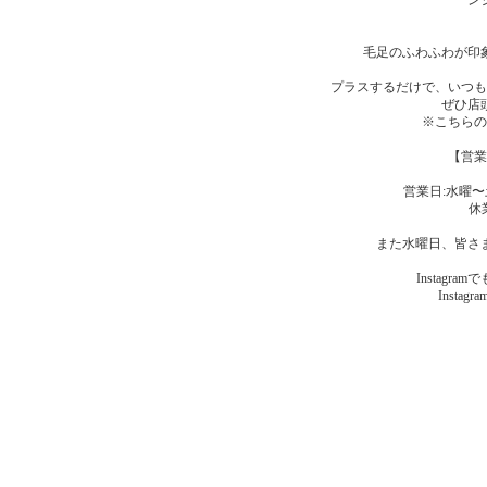
ン
毛足のふわふわが印
プラスするだけで、いつも
ぜひ店
※こちらの
【営業
営業日:水曜〜土
休
また水曜日、皆さ
Instagr
Instagr