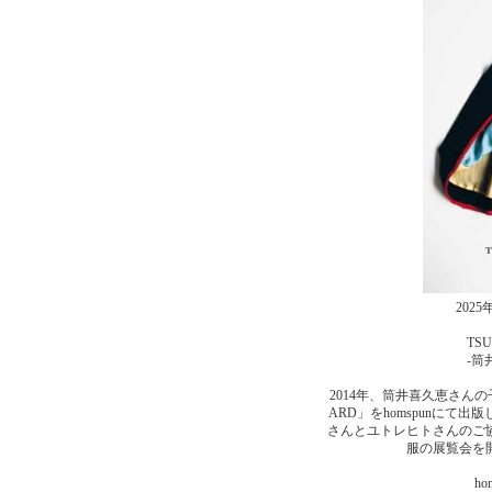
202
TSU
-筒
2014年、筒井喜久恵さんの子
ARD」をhomspunにて
さんとユトレヒトさんのご
服の展覧会を
ho