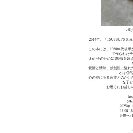
-筒
2014年、「TSUTSUI’S 
この本には、1960年代後
て作られた子
わが子のために100着を
愛情と情熱、独創性に溢れ
とは必然
心の奥にある家族とのかけ
な子ど
お近くにお越し
ho
@ho
2025年
11:00
P40〜