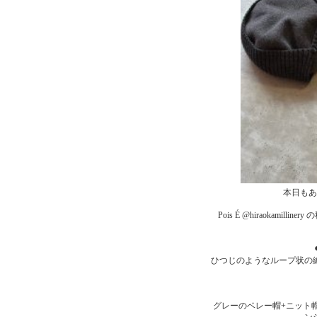
本日もあ
Pois É @hiraokami
ひつじのようなループ状の
グレーのベレー帽+ニット