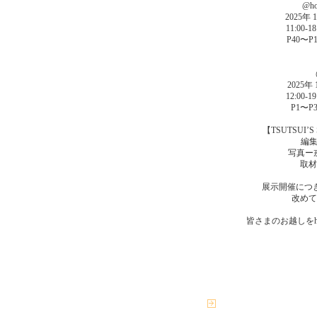
@ho
2025年
11:00
P40〜
2025年
12:00
P1〜
【TSUTSUI’
編集ー
写真ー戎康
取
展示開催につ
改めて
皆さまのお越しをh