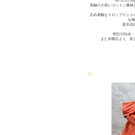
30/-天竺の
肌触りの良いコットン素材の
広め肩幅なドロップドショ
な袖
是非店
明日3/20(
また木曜日より、皆