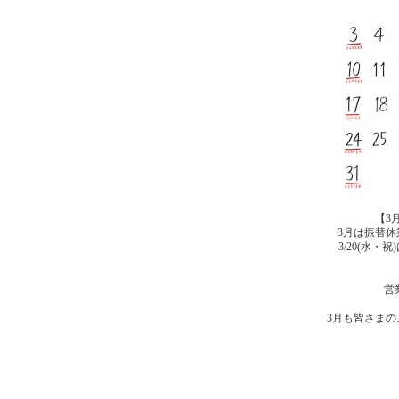
【3
3月は振替
3/20(水
営業
3月も皆さま