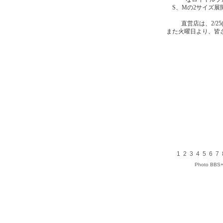
S、Mの2サイズ
直営店は、2/25
また火曜日より、皆
1
2
3
4
5
6
7
Photo BBS