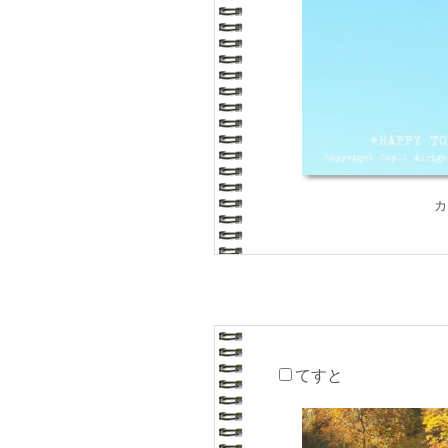
カ
てすと