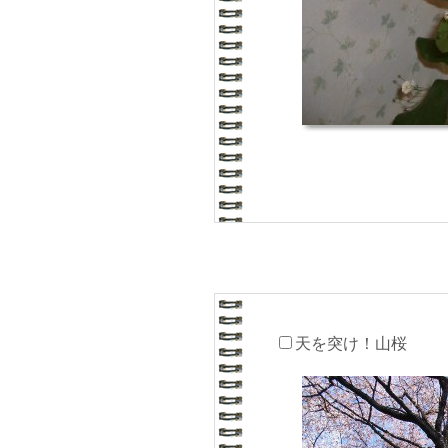
天を突け！山桜