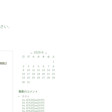
さい。
←
2026-8
→
日
月
火
水
木
金
土
1
2
3
4
5
6
7
8
9
10
11
12
13
14
15
16
17
18
19
20
21
22
23
24
25
26
27
28
29
30
31
最新のコメント
テスト
by JCfUZQsq(3/20)
by JCfUZQsq(3/20)
by JCfUZQsq(3/20)
by JCfUZQsq(3/20)
by JCfUZQsq(3/20)