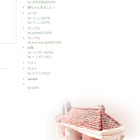
by JCfUZQsq(3/20)
猫ちゃんきました！
ルーナ
by つっこ(6/23)
by つっこ(12/9)
サンプル
by yuuka(12/29)
サンプル
by buy eso gold(11/26)
白鳥
by ペンギン(4/24)
by ペンギン(3/1)
テスト
テスト
by テスト(7/12)
sample
by (4/9)