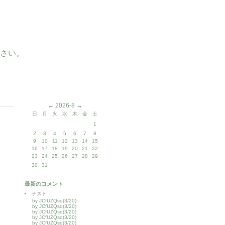
さい。
←
2026-8
→
日
月
火
水
木
金
土
1
2
3
4
5
6
7
8
9
10
11
12
13
14
15
16
17
18
19
20
21
22
23
24
25
26
27
28
29
30
31
最新のコメント
テスト
by JCfUZQsq(3/20)
by JCfUZQsq(3/20)
by JCfUZQsq(3/20)
by JCfUZQsq(3/20)
by JCfUZQsq(3/20)