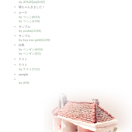
by JCfUZQsq(3/20)
猫ちゃんきました！
ルーナ
by つっこ(6/23)
by つっこ(12/9)
サンプル
by yuuka(12/29)
サンプル
by buy eso gold(11/26)
白鳥
by ペンギン(4/24)
by ペンギン(3/1)
テスト
テスト
by テスト(7/12)
sample
by (4/9)