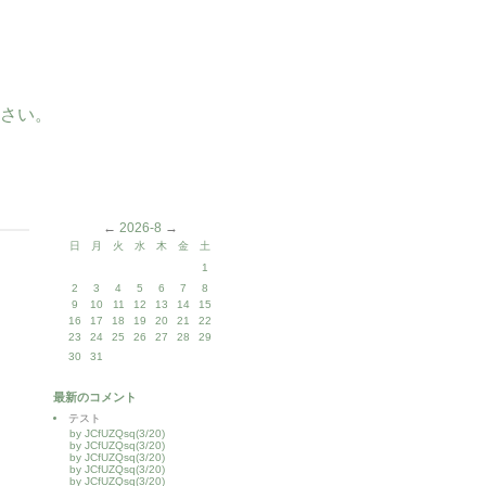
さい。
←
2026-8
→
日
月
火
水
木
金
土
1
2
3
4
5
6
7
8
9
10
11
12
13
14
15
16
17
18
19
20
21
22
23
24
25
26
27
28
29
30
31
最新のコメント
テスト
by JCfUZQsq(3/20)
by JCfUZQsq(3/20)
by JCfUZQsq(3/20)
by JCfUZQsq(3/20)
by JCfUZQsq(3/20)