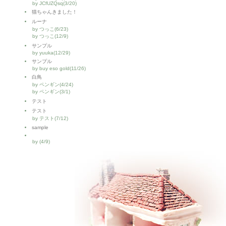
by JCfUZQsq(3/20)
猫ちゃんきました！
ルーナ
by つっこ(6/23)
by つっこ(12/9)
サンプル
by yuuka(12/29)
サンプル
by buy eso gold(11/26)
白鳥
by ペンギン(4/24)
by ペンギン(3/1)
テスト
テスト
by テスト(7/12)
sample
by (4/9)