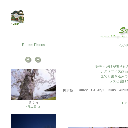
Recent Photos
◇◇
管理人だけが書き込
カスタマイズ画面
誰でも書き込みで
レスは書け
掲示板
Gallery
Gallery2
Diary
Albu
さくら
1
2
4月12日(火)