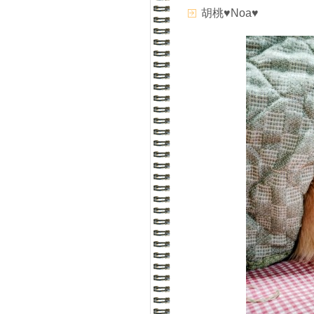
胡桃♥Noa♥