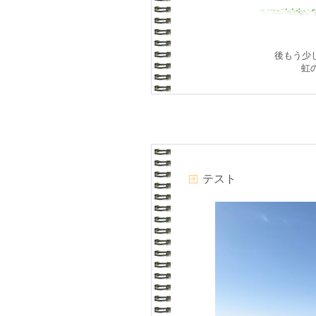
後もう少し
虹
テスト