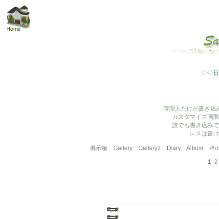
◇◇日
管理人だけが書き込
カスタマイズ画面
誰でも書き込みで
レスは書け
掲示板
Gallery
Gallery2
Diary
Album
Pho
1
2