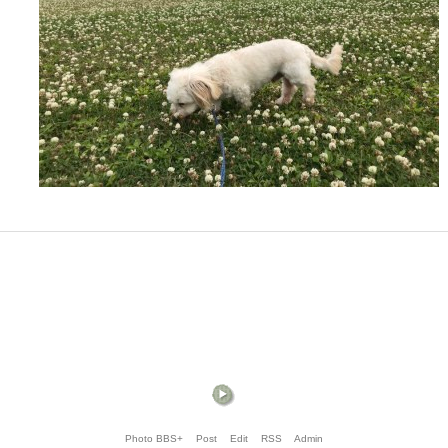
Photo BBS+
Post
Edit
RSS
Admin