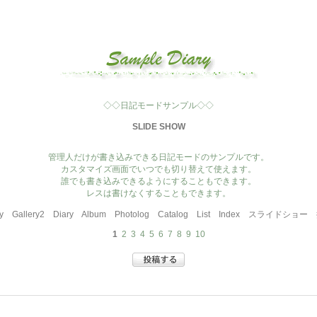
◇◇日記モードサンプル◇◇
SLIDE SHOW
管理人だけが書き込みできる日記モードのサンプルです。
カスタマイズ画面でいつでも切り替えて使えます。
誰でも書き込みできるようにすることもできます。
レスは書けなくすることもできます。
y
Gallery2
Diary
Album
Photolog
Catalog
List
Index
スライドショー
1
2
3
4
5
6
7
8
9
10