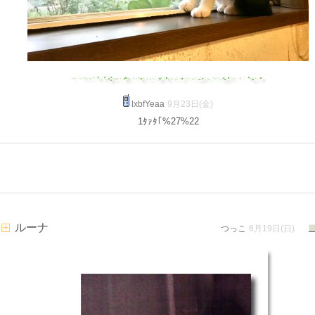
lxbfYeaa
9月23日(金)
1ﾀｧﾀ｢%27%22
ルーナ
つっこ
6月19日(日)