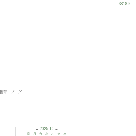
381810
携帯
ブログ
←
2025-12
→
日
月
火
水
木
金
土