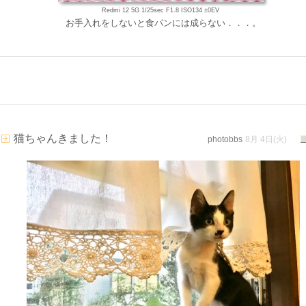
Redmi 12 5G 1/25sec F1.8 ISO134 ±0EV
お手入れをしないと食パンには成らない．．．。
猫ちゃんきました！
photobbs
8月 4日(火)