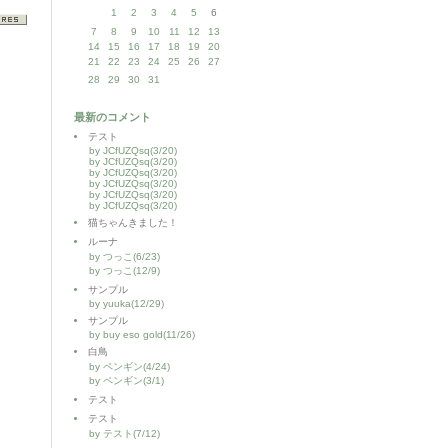
1
2
3
4
5
6
7
8
9
10
11
12
13
14
15
16
17
18
19
20
21
22
23
24
25
26
27
28
29
30
31
最新のコメント
テスト
by JCfUZQsq(3/20)
by JCfUZQsq(3/20)
by JCfUZQsq(3/20)
by JCfUZQsq(3/20)
by JCfUZQsq(3/20)
by JCfUZQsq(3/20)
猫ちゃんきました！
ルーナ
by つっこ(6/23)
by つっこ(12/9)
サンプル
by yuuka(12/29)
サンプル
by buy eso gold(11/26)
白鳥
by ペンギン(4/24)
by ペンギン(3/1)
テスト
テスト
by テスト(7/12)