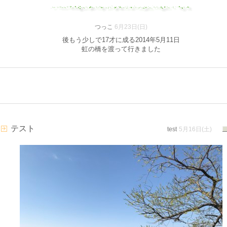
つっこ
6月23日(日)
後もう少しで17才に成る2014年5月11日
虹の橋を渡って行きました
テスト
test
5月16日(土)