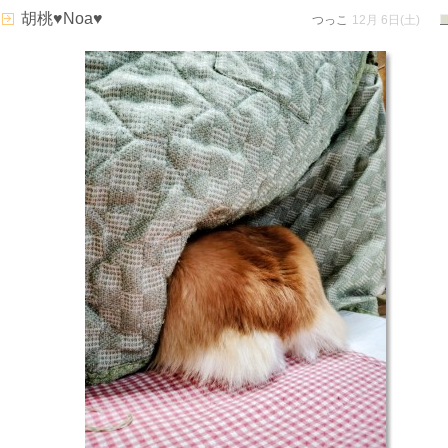
胡桃♥Noa♥
つっこ
12月 6日(土)