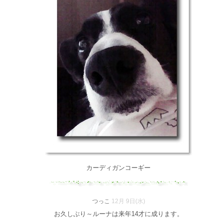
カーディガンコーギー
つっこ
12月 9日(水)
お久しぶり～ルーナは来年14才に成ります。