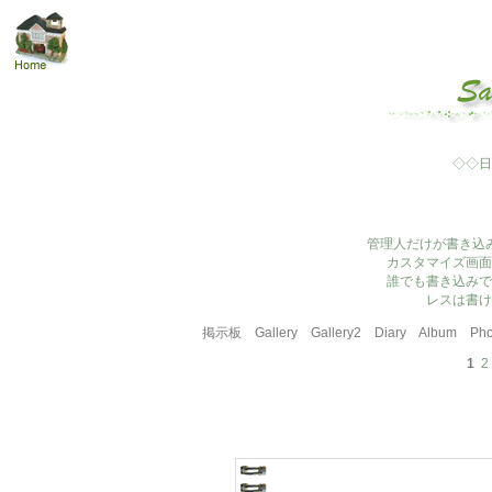
◇◇日
管理人だけが書き込
カスタマイズ画面
誰でも書き込みで
レスは書け
掲示板
Gallery
Gallery2
Diary
Album
Pho
1
2