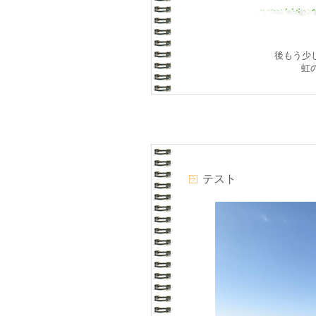
後もう少し
虹
テスト