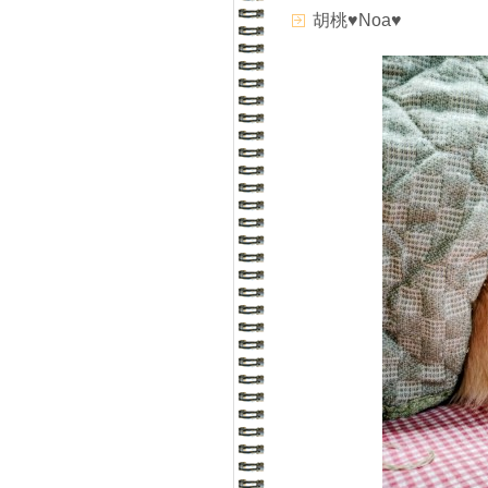
胡桃♥Noa♥