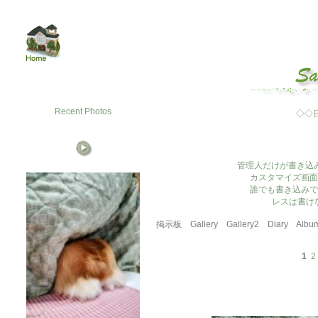
Recent Photos
◇◇
管理人だけが書き込
カスタマイズ画面
誰でも書き込みで
レスは書け
掲示板
Gallery
Gallery2
Diary
Albu
1
2