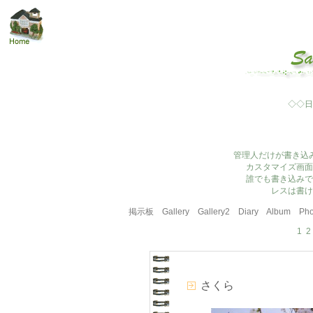
◇◇日
管理人だけが書き込
カスタマイズ画面
誰でも書き込みで
レスは書け
掲示板
Gallery
Gallery2
Diary
Album
Pho
1
2
さくら