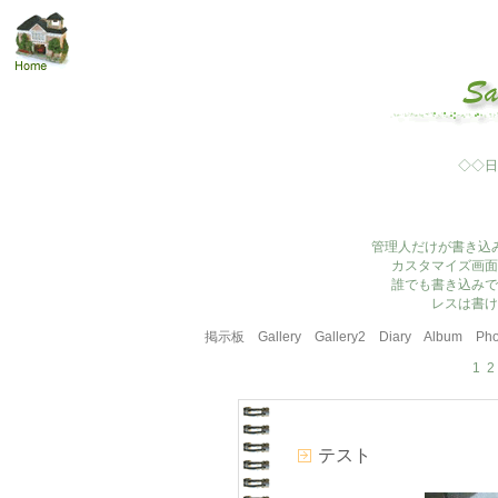
◇◇日
管理人だけが書き込
カスタマイズ画面
誰でも書き込みで
レスは書け
掲示板
Gallery
Gallery2
Diary
Album
Pho
1
2
テスト