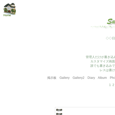
◇◇日
管理人だけが書き込
カスタマイズ画面
誰でも書き込みで
レスは書け
掲示板
Gallery
Gallery2
Diary
Album
Pho
1
2