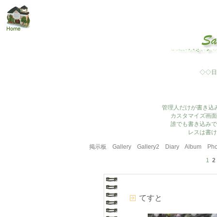
◇◇日
管理人だけが書き込
カスタマイズ画面
誰でも書き込みで
レスは書け
掲示板
Gallery
Gallery2
Diary
Album
Pho
1
2
てすと