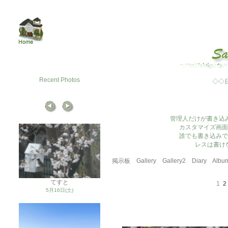
Recent Photos
◇◇
管理人だけが書き込
カスタマイズ画面
誰でも書き込みで
レスは書け
掲示板
Gallery
Gallery2
Diary
Albu
てすと
1
2
5月16日(土)