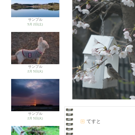
サンプル
5月 2日(土)
サンプル
2月 5日(火)
サンプル
2月 5日(火)
てすと