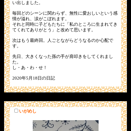
い出しました。
毎回どのシーンに関わらず、無性に愛おしいという感
情が溢れ、涙がこぼれます。
それと同時に子どもたちに「私のところに生まれてき
てくれてありがとう」と改めて思います。
次はもう最終回。人ごとながらどうなるのか心配で
す。
先日、大きくなった孫の手が肩叩きをしてくれまし
た。
し・あ・わ・せ！
2020年5月18日の日記
いがめし