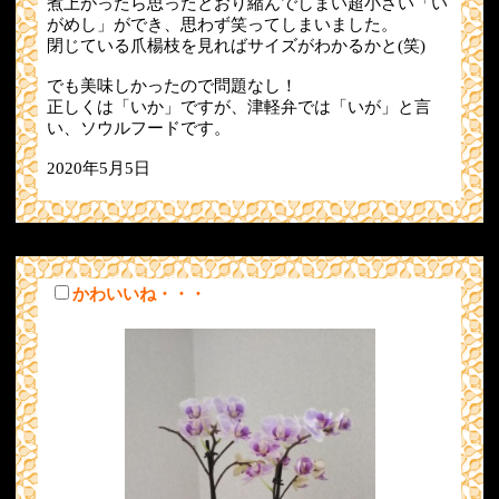
煮上がったら思ったとおり縮んでしまい超小さい「い
がめし」ができ、思わず笑ってしまいました。
閉じている爪楊枝を見ればサイズがわかるかと(笑)
でも美味しかったので問題なし！
正しくは「いか」ですが、津軽弁では「いが」と言
い、ソウルフードです。
2020年5月5日
かわいいね・・・