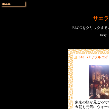
サエラ
BLOGをクリックす
Diary
340: パワフルエ
東京の桜が見ごろで
今朝も元気にウォー