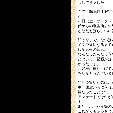
もしてきました。
さて、50歳以上限
た！
29日（土）ザ・グリ
代からの歌謡曲」の
どなたもほら、いい笑顔
私は今までにないほ
イブ中盤になるまで
しかも夜の部も。
なんだったんだろう
とはいえ、緊張がほ
かったです。
お客様に盛り上げて
ありがとうございま
ひとつ驚いたのは、
中、遠慮がちに入れ
気だったことです。
アンケートでそれが
す。
また、ホーハイ節の
これからもふるさと