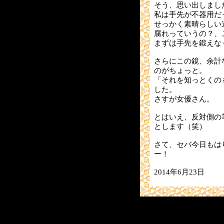
そう、思い出しまし
私は手先が不器用だ
せっかく素晴らしい
腐れっていうの？、
まずは手先を鍛えな
さらにこの鏡、余計
のがちょっと。
「それを知っとくの
した。
さすが女優さん。
とはいえ、反対側の
とします（笑）
さて、セバ今日もは
ー！
2014年6月23日