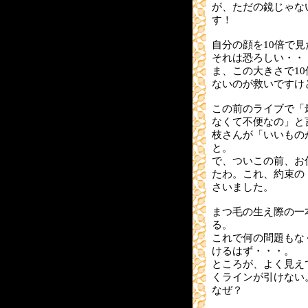
が、ただの鏡じゃな
す！
自分の顔を10倍で
それは恐ろしい・・
ま、この大きさで1
ないのが救いですけ
この前のライブで「
なくて不便なの」と
枝さんが「いいもの
と。
で、ついこの前、お
たわ。これ、約束の
さいました。
まつ毛の生え際の一
る。
これで何の問題もな
けるはず・・・。
ところが、よく見え
くラインが引けない
なぜ？