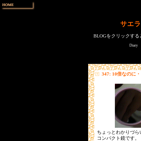
サエラ
BLOGをクリックす
Diary
347: 10倍なのに
ちょっとわかりづら
コンパクト鏡です。