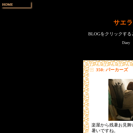
サエラ
BLOGをクリックす
Diary
350: パーカーズ
楽屋から残暑お見舞
暑いですね。