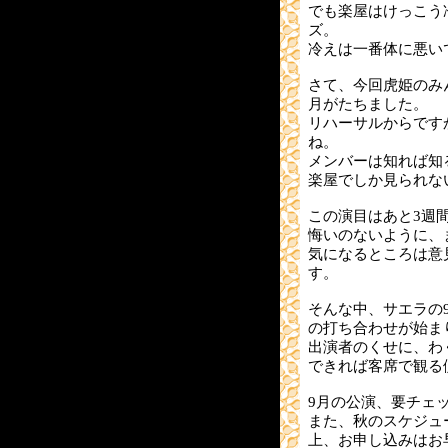
でも楽屋はけっこう
ズ。
冷えは一番体に悪い
さて、今回虎姫のみ
月がたちました。
リハーサルからです
ね。
メンバーは知れば知
楽屋でしか見られな
この演目はあと3週
悔いのないように、
気になるところは意
す。
そんな中、サエラの
の打ち合わせが始ま
出演者のくせに、わ
できれば客席で観る
9月の公演、要チェ
また、秋のスケジュ
上、お申し込みはお