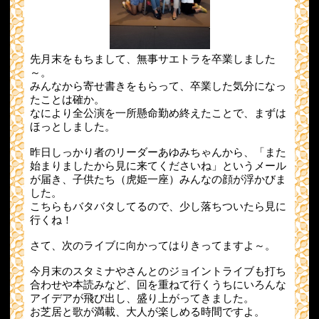
先月末をもちまして、無事サエトラを卒業しました
～。
みんなから寄せ書きをもらって、卒業した気分になっ
たことは確か。
なにより全公演を一所懸命勤め終えたことで、まずは
ほっとしました。
昨日しっかり者のリーダーあゆみちゃんから、「また
始まりましたから見に来てくださいね」というメール
が届き、子供たち（虎姫一座）みんなの顔が浮かびま
した。
こちらもバタバタしてるので、少し落ちついたら見に
行くね！
さて、次のライブに向かってはりきってますよ～。
今月末のスタミナやさんとのジョイントライブも打ち
合わせや本読みなど、回を重ねて行くうちにいろんな
アイデアが飛び出し、盛り上がってきました。
お芝居と歌が満載、大人が楽しめる時間ですよ。