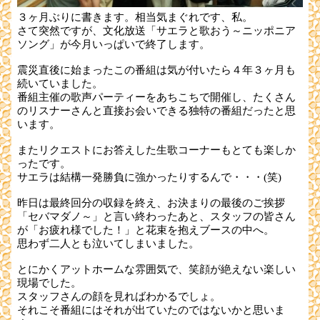
３ヶ月ぶりに書きます。相当気まぐれです、私。
さて突然ですが、文化放送「サエラと歌おう～ニッポニア
ソング」が今月いっぱいで終了します。
震災直後に始まったこの番組は気が付いたら４年３ヶ月も
続いていました。
番組主催の歌声パーティーをあちこちで開催し、たくさん
のリスナーさんと直接お会いできる独特の番組だったと思
います。
またリクエストにお答えした生歌コーナーもとても楽しか
ったです。
サエラは結構一発勝負に強かったりするんで・・・(笑)
昨日は最終回分の収録を終え、お決まりの最後のご挨拶
「セバマダノ～」と言い終わったあと、スタッフの皆さん
が「お疲れ様でした！」と花束を抱えブースの中へ。
思わず二人とも泣いてしまいました。
とにかくアットホームな雰囲気で、笑顔が絶えない楽しい
現場でした。
スタッフさんの顔を見ればわかるでしょ。
それこそ番組にはそれが出ていたのではないかと思いま