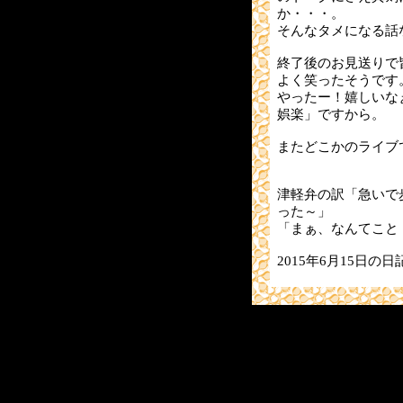
か・・・。
そんなタメになる話
終了後のお見送りで
よく笑ったそうです
やったー！嬉しいな
娯楽」ですから。
またどこかのライブ
津軽弁の訳「急いで
った～」
「まぁ、なんてこと！
2015年6月15日の日