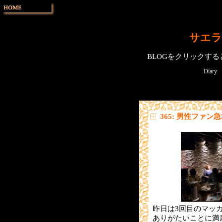
サエラ
BLOGをクリックす
Diary
365: 男性ファ
昨日は3回目のマッ
ありがたいことに満