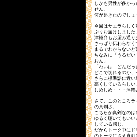
しかも男性が多かっ
せん。
何が起きたのでしょう
今回はサエラらしく
ぷりお届けしました
津軽弁もお望み通り
さっぱり伝わらなく
まるでわからないと
ちなみに「うるだい
おん」
「わいは どんだっ
どこで切れるのか、
さらに標準語に近い
高くしているらしい
しめしめ・・・津軽
さて、このところラ
の真剣さ。
こちらが真剣なのは
ゆるく聴いてもいい
している感じ。
だからトーク中にド
のトークにさえ真剣