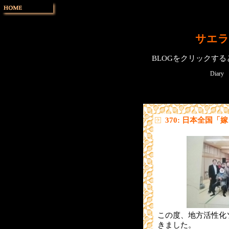
サエラ
BLOGをクリックす
Diary
370: 日本全国「
この度、地方活性化
きました。