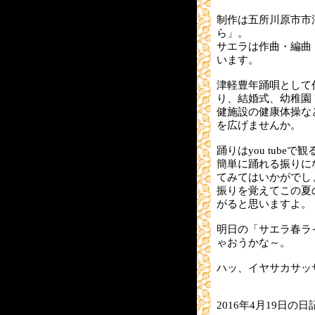
制作は五所川原市市
ら」。
サエラは作曲・編曲
います。
津軽豊年踊唄として
り、結婚式、幼稚園
健施設の健康体操な
を広げませんか。
踊りはyou tube
簡単に踊れる振りに
てみてはいかがでし
振りを覚えてこの夏
がると思いますよ。
明日の「サエラ春ラ
ゃおうかな～。
ハッ、イヤサカサッ
2016年4月19日の日